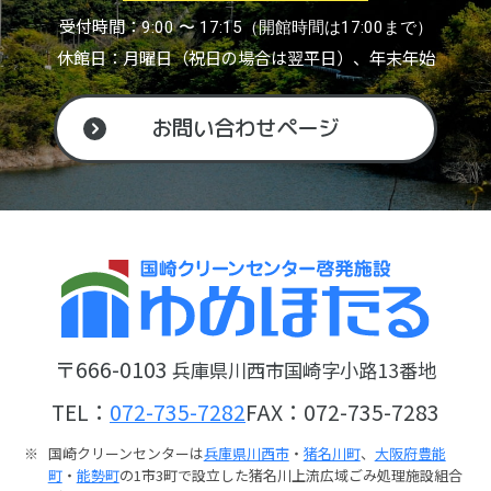
受付時間：
9:00 〜 17:15（開館時間は17:00まで）
休館日：月曜日（祝日の場合は翌平日）、年末年始
お問い合わせページ
〒666-0103
兵庫県川西市国崎字小路13番地
TEL：
072-735-7282
FAX：072-735-7283
国崎クリーンセンターは
兵庫県川西市
・
猪名川町
、
大阪府豊能
町
・
能勢町
の1市3町で設立した猪名川上流広域ごみ処理施設組合