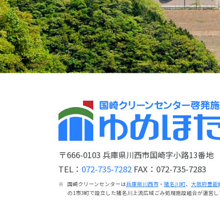
〒666-0103
兵庫県川西市国崎字小路13番地
TEL：
072-735-7282
FAX：072-735-7283
国崎クリーンセンターは
兵庫県川西市
・
猪名川町
、
大阪府豊能
の1市3町で設立した猪名川上流広域ごみ処理施設組合が運営し