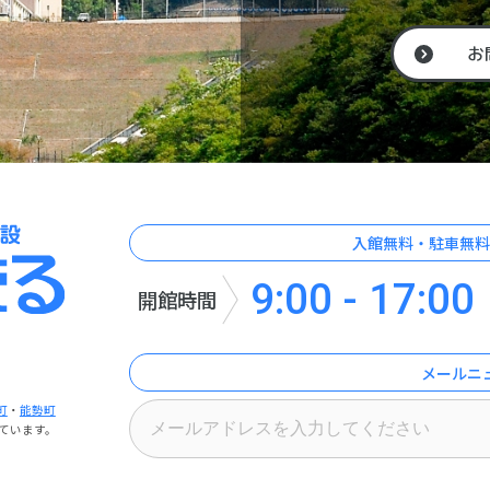
お
入館無料・駐車無料
9:00 - 17:00
開館時間
メールニ
町
・
能勢町
ています。