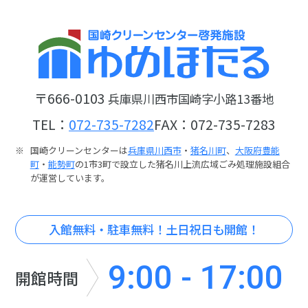
〒666-0103
兵庫県川西市国崎字小路13番地
TEL：
072-735-7282
FAX：072-735-7283
国崎クリーンセンターは
兵庫県川西市
・
猪名川町
、
大阪府豊能
町
・
能勢町
の1市3町で設立した猪名川上流広域ごみ処理施設組合
が運営しています。
入館無料・駐車無料！土日祝日も開館！
9:00 - 17:00
開館時間