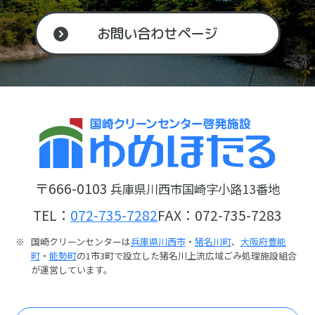
お問い合わせページ
〒666-0103
兵庫県川西市国崎字小路13番地
TEL：
072-735-7282
FAX：072-735-7283
国崎クリーンセンターは
兵庫県川西市
・
猪名川町
、
大阪府豊能
町
・
能勢町
の1市3町で設立した猪名川上流広域ごみ処理施設組合
が運営しています。