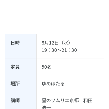
日時
8月12日（水）
19：30〜21：30
定員
50名
場所
ゆめほたる
講師
星のソムリエ京都 和田
浩一