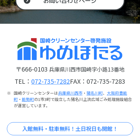
お問い合わせページ
〒666-0103
兵庫県川西市国崎字小路13番地
TEL：
072-735-7282
FAX：072-735-7283
国崎クリーンセンターは
兵庫県川西市
・
猪名川町
、
大阪府豊能
町
・
能勢町
の1市3町で設立した猪名川上流広域ごみ処理施設組合
が運営しています。
入館無料・駐車無料！土日祝日も開館！